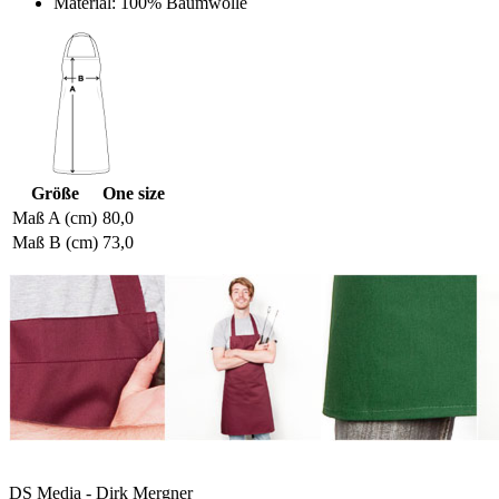
Material: 100% Baumwolle
Größe
One size
Maß A (cm)
80,0
Maß B (cm)
73,0
DS Media - Dirk Mergner