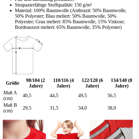
Strapazierfähige Stoffqualität: 150 g/m²
Material: 100% Baumwolle (Anthrazit: 50% Baumwolle,
50% Polyester; Blau meliert: 50% Baumwolle, 50%
Polyester; Grau meliert: 85% Baumwolle, 15% Viskose;
Bordeauxrot meliert: 65% Baumwolle, 35% Polyester)
98/104 (2
110/116 (4
122/128 (6
134/140 (8
Größe
Jahre)
Jahre)
Jahre)
Jahre)
Maß A
40,5
44,5
49,5
56,5
(cm)
Maß B
29,5
31,5
34,0
38,0
(cm)