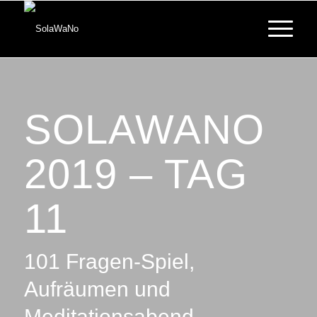
SOLAWANO
2019 – TAG
11
101 Fragen-Spiel,
Aufräumen und
Meditationsabend